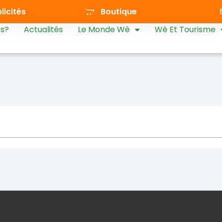
icités
Boutique
s?
Actualités
Le Monde Wè
Wè Et Tourisme