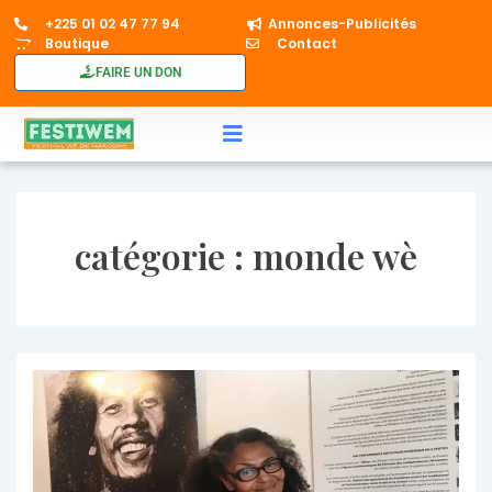
+225 01 02 47 77 94​
Annonces-Publicités
Boutique
Contact
FAIRE UN DON
catégorie :
monde wè