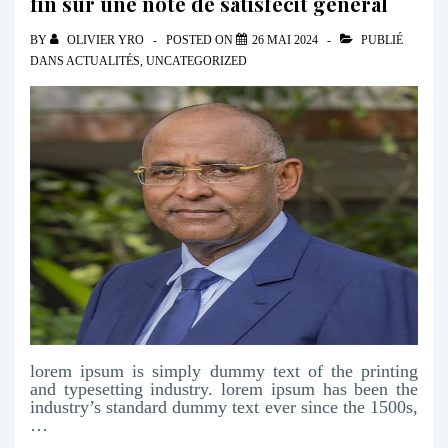
fin sur une note de satisfecit général
BY
OLIVIER YRO
POSTED ON
26 MAI 2024
PUBLIÉ
DANS
ACTUALITÉS
,
UNCATEGORIZED
lorem ipsum is simply dummy text of the printing
and typesetting industry. lorem ipsum has been the
industry’s standard dummy text ever since the 1500s,
…